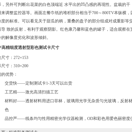
影，另外可判断出花菜的白色顶端近 水平出的凹凸感的再现性。盆栽的干
用来调整监控器等。画面左餐巾纸的堆积部分相当于700～800TV本纵横
像度的标准。可以看见关于甜瓜的柄，重叠的盘子的部分组成对成重影等
而导 致的反射，有利于观察阴影。红色康乃馨和蓝色的罐子，适合观察在
分的解像度劣化和波形倾斜。
NP高精细度透射型彩色测试卡尺寸
尺寸：272×153
尺寸：310×200
们的优势：
交货快——定制测试卡1-3天可以出货
工艺精——激光高清扫描工艺
材料好——透射材料用进口菲林，玻璃用光学无杂质匀光玻璃，反射材
色
品控严——线条均匀性用精密光学仪器检测，OD和彩色用爱色丽密度