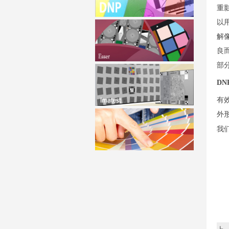
重
以
解
良
部
D
有效
外形
我