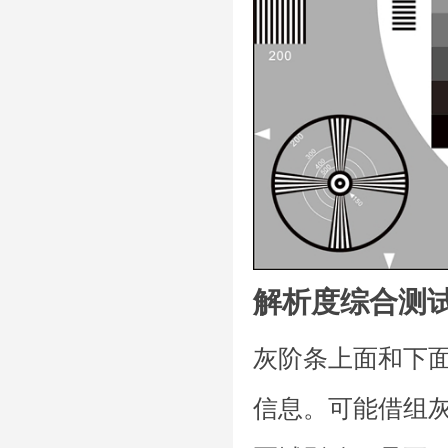
解析度综合测
灰阶条上面和下
信息。可能借组