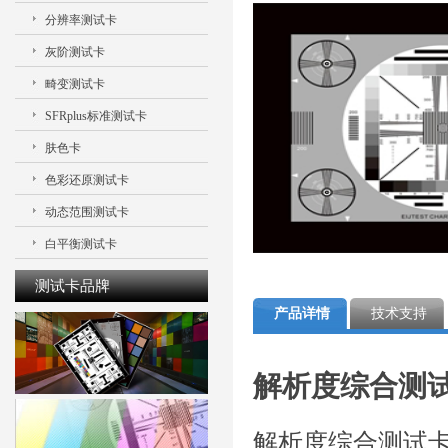
分辨率测试卡
灰阶测试卡
畸变测试卡
SFRplus标准测试卡
肤色卡
色彩还原测试卡
动态范围测试卡
白平衡测试卡
测试卡品牌
产品详情
技术支持
解析度综合测
解析度综合测试卡