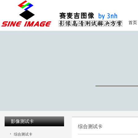
首页
影像测试卡
综合测试卡
综合测试卡